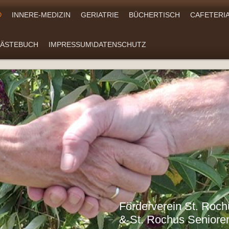
D
INNERE-MEDIZIN
GERIATRIE
BÜCHERTISCH
CAFETERI
ÄSTEBUCH
IMPRESSUM\DATENSCHUTZ
Förderverein St. Roc
& St. Rochus Seniore