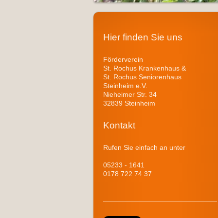
Hier finden Sie uns
Förderverein
St. Rochus Krankenhaus &
St. Rochus Seniorenhaus
Steinheim e.V.
Nieheimer Str. 34
32839 Steinheim
Kontakt
Rufen Sie einfach an unter
05233 - 1641
0178 722 74 37